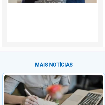
f
t
No
20
MAIS NOTÍCIAS