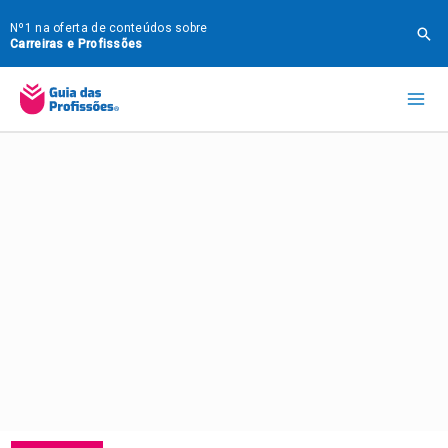
Ir
Nº1 na oferta de conteúdos sobre
Pes
para
Carreiras e Profissões
o
Mai
conteúdo
Me