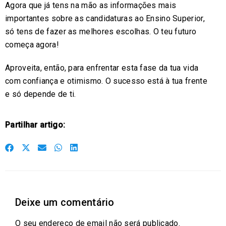
Agora que já tens na mão as informações mais
importantes sobre as candidaturas ao Ensino Superior,
só tens de fazer as melhores escolhas. O teu futuro
começa agora!
Aproveita, então, para enfrentar esta fase da tua vida
com confiança e otimismo. O sucesso está à tua frente
e só depende de ti.
Partilhar artigo:
S
S
S
S
S
h
h
h
h
h
a
a
a
a
a
r
r
r
r
r
Deixe um comentário
e
e
e
e
e
o
o
o
o
o
O seu endereço de email não será publicado.