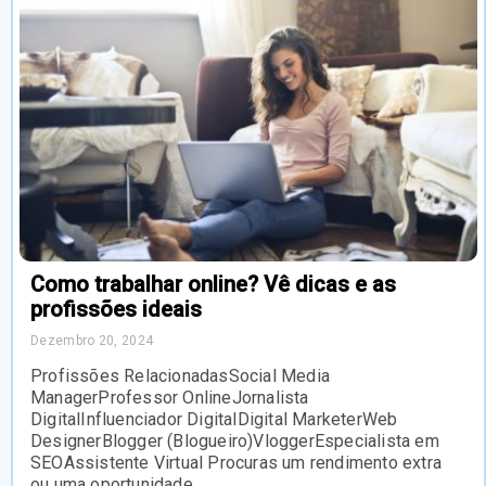
Como trabalhar online? Vê dicas e as
profissões ideais
Dezembro 20, 2024
Profissões RelacionadasSocial Media
ManagerProfessor OnlineJornalista
DigitalInfluenciador DigitalDigital MarketerWeb
DesignerBlogger (Blogueiro)VloggerEspecialista em
SEOAssistente Virtual Procuras um rendimento extra
ou uma oportunidade