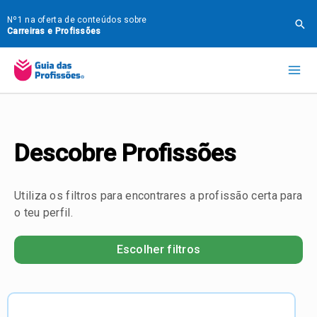
Ir
Nº1 na oferta de conteúdos sobre
Pes
para
Carreiras e Profissões
o
Mai
conteúdo
Me
Descobre Profissões
Utiliza os filtros para encontrares a profissão certa para
o teu perfil.
Escolher filtros