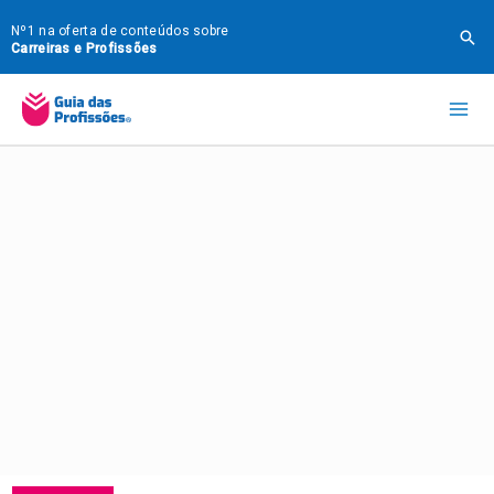
Ir
Nº1 na oferta de conteúdos sobre
Pes
para
Carreiras e Profissões
o
Mai
conteúdo
Me