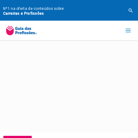
Ir
Nº1 na oferta de conteúdos sobre
Pes
para
Carreiras e Profissões
o
Mai
conteúdo
Me