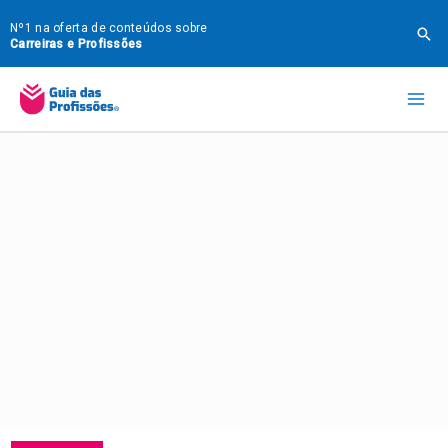
Ir
Nº1 na oferta de conteúdos sobre
Pes
para
Carreiras e Profissões
o
Mai
conteúdo
Me