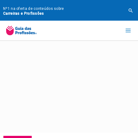
Ir
Nº1 na oferta de conteúdos sobre
Pes
para
Carreiras e Profissões
o
Mai
conteúdo
Me