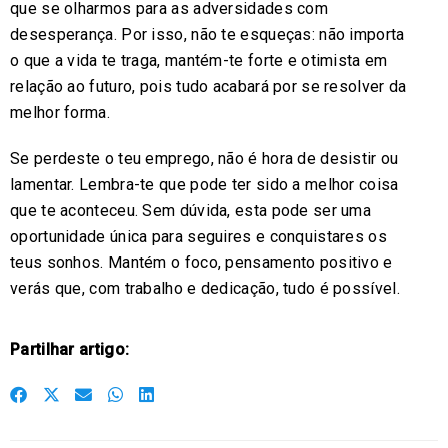
que se olharmos para as adversidades com
desesperança. Por isso, não te esqueças: não importa
o que a vida te traga, mantém-te forte e otimista em
relação ao futuro, pois tudo acabará por se resolver da
melhor forma.
Se perdeste o teu emprego, não é hora de desistir ou
lamentar. Lembra-te que pode ter sido a melhor coisa
que te aconteceu. Sem dúvida, esta pode ser uma
oportunidade única para seguires e conquistares os
teus sonhos. Mantém o foco, pensamento positivo e
verás que, com trabalho e dedicação, tudo é possível.
Partilhar artigo:
S
S
S
S
S
h
h
h
h
h
a
a
a
a
a