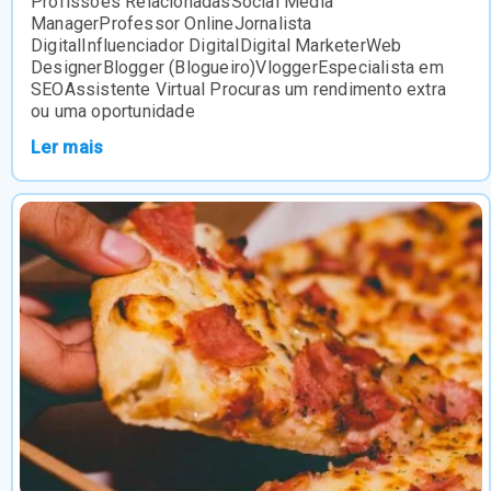
Profissões RelacionadasSocial Media
ManagerProfessor OnlineJornalista
DigitalInfluenciador DigitalDigital MarketerWeb
DesignerBlogger (Blogueiro)VloggerEspecialista em
SEOAssistente Virtual Procuras um rendimento extra
ou uma oportunidade
Ler mais