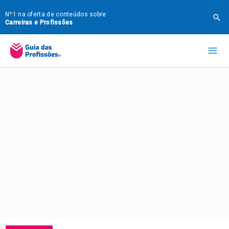
Ir
Nº1 na oferta de conteúdos sobre
Pes
para
Carreiras e Profissões
o
Mai
conteúdo
Me