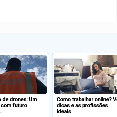
to de drones: Um
Como trabalhar online? V
 com futuro
dicas e as profissões
ideais
25
Dezembro 20, 2024
e drones é uma
ada vez mais procurada
Profissões RelacionadasSocial
s de todas as áreas.
Media ManagerProfessor
 emprego e como ser
OnlineJornalista DigitalInfluenciad
ones.
DigitalDigital MarketerWeb
DesignerBlogger