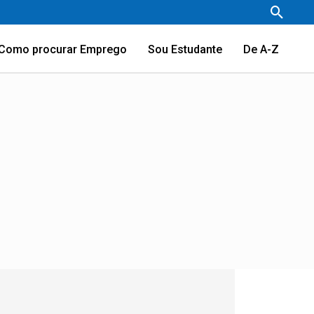
Pesqu
Como procurar Emprego
Sou Estudante
De A-Z