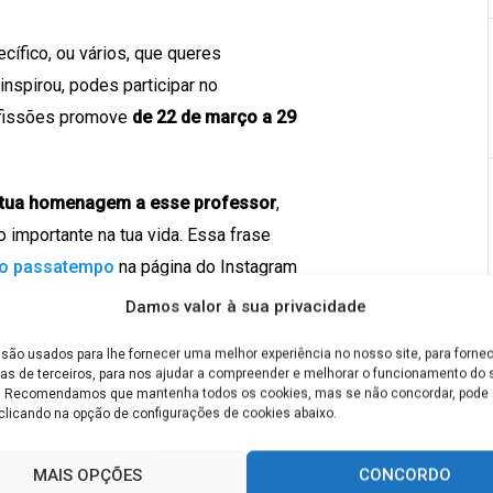
ífico, ou vários, que queres
nspirou, podes participar no
ofissões promove
de 22 de março a 29
 tua homenagem a esse professor
,
 importante na tua vida. Essa frase
do passatempo
na página do Instagram
Damos valor à sua privacidade
ço de 2023 no Instagram do Guia das
são usados para lhe fornecer uma melhor experiência no nosso site, para fornec
as de terceiros, para nos ajudar a compreender e melhorar o funcionamento do s
as online até 6 de abril de 2023. A
e. Recomendamos que mantenha todos os cookies, mas se não concordar, pode a
clicando na opção de configurações de cookies abaixo.
anunciada a 7 de abril de 2023.
 100 euros. Os segundo e terceiro
MAIS OPÇÕES
CONCORDO