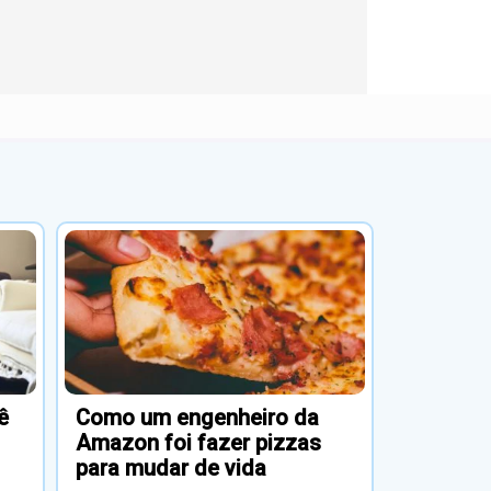
ê
Como um engenheiro da
Amazon foi fazer pizzas
para mudar de vida
Novembro 28, 2024
As pessoas preocupam-se, cada
vez mais, com o equilíbrio entre as
or
suas vidas pessoal e profissional e,
por isso, estão a mudar de vida.