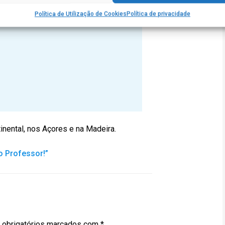
ada um, mas no valor de 25 euros.
Política de Utilização de Cookies
Política de privacidade
inental, nos Açores e na Madeira.
 Professor!”
obrigatórios marcados com
*