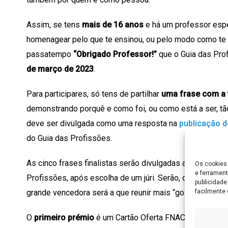
Assim, se tens
mais de 16 anos
e há um professor espec
homenagear pelo que te ensinou, ou pelo modo como te i
passatempo
“Obrigado Professor!”
que o Guia das Pr
de março de 2023
.
Para participares, só tens de partilhar
uma frase com a
demonstrando porquê e como foi, ou como está a ser, tão
deve ser divulgada como uma resposta na
publicação 
do Guia das Profissões.
As cinco frases finalistas serão divulgadas a 31 de mar
Os cookies 
e ferrament
Profissões, após escolha de um júri. Serão, depois, votad
publicidad
facilmente 
grande vencedora será a que reunir mais “gostos” e será 
O
primeiro prémio
é um Cartão Oferta FNAC no valor de