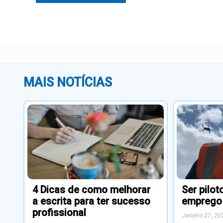
MAIS NOTÍCIAS
4 Dicas de como melhorar
Ser pilo
a escrita para ter sucesso
emprego
profissional
Janeiro 27, 20
Fevereiro 26, 2025
Condução d
atividade c
Começa já a aprender como
por empresa
melhorar a escrita para
Vê onde há
comunicares de forma clara e sem
piloto de dr
erros – e concretizares os teus
objetivos.