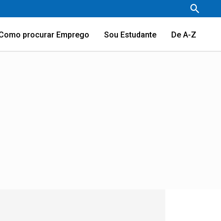
Pesqu
Como procurar Emprego
Sou Estudante
De A-Z