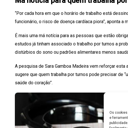
Má notícia para quem trabalha por
“Por cada hora em que o horário de trabalho está dessin
funcionário, o risco de doença cardíaca piora”, aponta a
É mais uma má notícia para as pessoas que estão obriga
estudos já tinham associado o trabalho por turnos a pro
distúrbios do sono ou padrões alimentares menos saudá
A pesquisa de Sara Gamboa Madeira vem reforçar esta a
sugere que quem trabalha por turnos pode precisar de “
saúde do coração”.
Os cookies 
e ferrament
publicidad
facilmente 