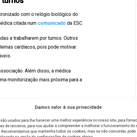
 turnos
cronizado com o relógio biológico do
 médica citada num
comunicado
da ESC.
das a trabalharem por turnos. Outros
blemas cardíacos, pois pode motivar
veis.
ssociação. Além disso, a médica
uma monitorização mais próxima para a
Damos valor à sua privacidade
são usados para lhe fornecer uma melhor experiência no nosso site, para fornec
as de terceiros, para nos ajudar a compreender e melhorar o funcionamento do s
e. Recomendamos que mantenha todos os cookies, mas se não concordar, pode a
clicando na opção de configurações de cookies abaixo.