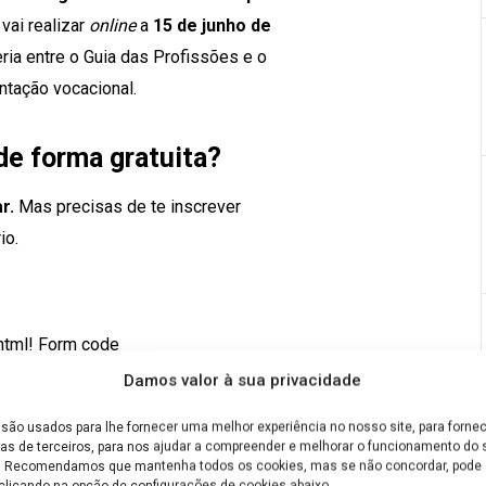
vai realizar
online
a
15 de junho de
eria entre o Guia das Profissões e o
tação vocacional.
de forma gratuita?
r.
Mas precisas de te inscrever
io.
html!
Form code
Damos valor à sua privacidade
são usados para lhe fornecer uma melhor experiência no nosso site, para fornec
as de terceiros, para nos ajudar a compreender e melhorar o funcionamento do s
e. Recomendamos que mantenha todos os cookies, mas se não concordar, pode a
clicando na opção de configurações de cookies abaixo.