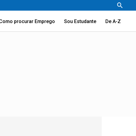
Pesqu
Como procurar Emprego
Sou Estudante
De A-Z