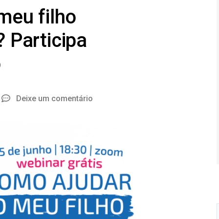
meu filho
 Participa
o
Deixe um comentário