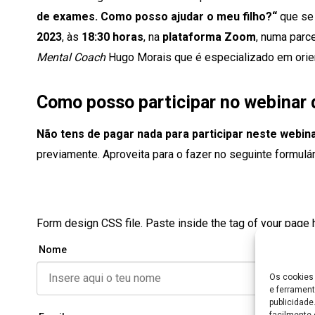
de exames. Como posso ajudar o meu filho?
“
que se 
2023
, às
18:30 horas
, na
plataforma Zoom
, numa parc
Mental Coach
Hugo Morais que é especializado em orien
Como posso participar no webinar 
Não tens de pagar nada para participar neste webina
previamente. Aproveita para o fazer no seguinte formulár
Form design CSS file. Paste inside the tag of your page 
Nome
Os cookies 
e ferrament
publicidad
facilmente 