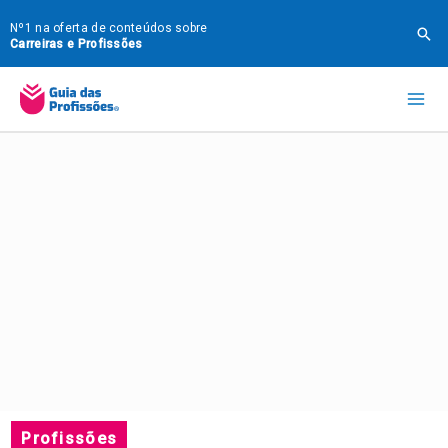
Ir
Nº1 na oferta de conteúdos sobre
Pes
para
Carreiras e Profissões
o
Mai
conteúdo
Me
Profissões