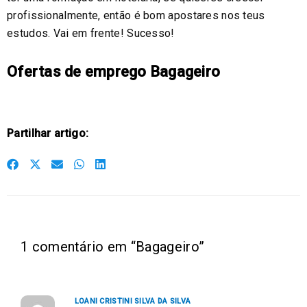
profissionalmente, então é bom apostares nos teus
estudos. Vai em frente! Sucesso!
Ofertas de emprego Bagageiro
Partilhar artigo:
S
S
S
S
S
h
h
h
h
h
a
a
a
a
a
r
r
r
r
r
e
e
e
e
e
1 comentário em “Bagageiro”
o
o
o
o
o
n
n
n
n
n
f
t
e
w
l
LOANI CRISTINI SILVA DA SILVA
a
w
m
h
i