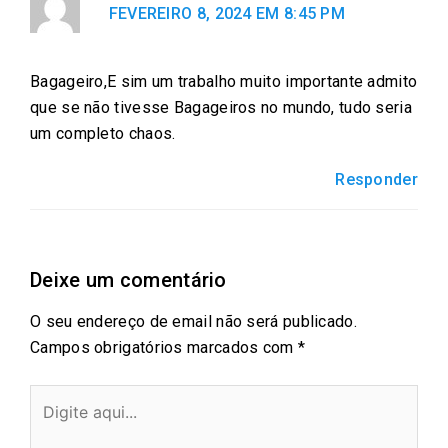
FEVEREIRO 8, 2024 EM 8:45 PM
c
i
a
a
n
e
t
i
t
k
Bagageiro,E sim um trabalho muito importante admito
b
t
l
s
e
que se não tivesse Bagageiros no mundo, tudo seria
o
e
a
d
um completo chaos.
o
r
p
i
k
p
n
Responder
Deixe um comentário
O seu endereço de email não será publicado.
Campos obrigatórios marcados com
*
Digite
aqui...