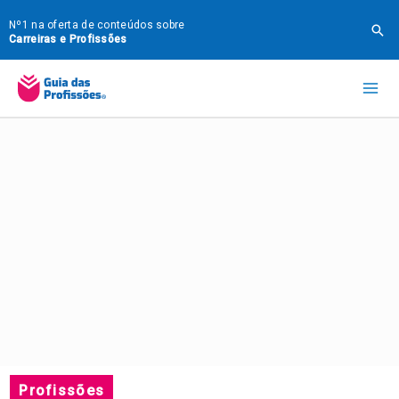
Ir
Nº1 na oferta de conteúdos sobre
Pes
para
Carreiras e Profissões
o
Mai
conteúdo
Me
Profissões