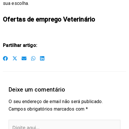
sua escolha.
Ofertas de emprego Veterinário
Partilhar artigo:
S
S
S
S
S
h
h
h
h
h
a
a
a
a
a
r
r
r
r
r
Deixe um comentário
e
e
e
e
e
o
o
o
o
o
O seu endereço de email não será publicado.
n
n
n
n
n
Campos obrigatórios marcados com
*
f
t
e
w
l
a
w
m
h
i
Digite
c
i
a
a
n