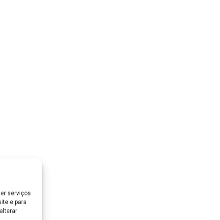
er serviços
ite e para
lterar