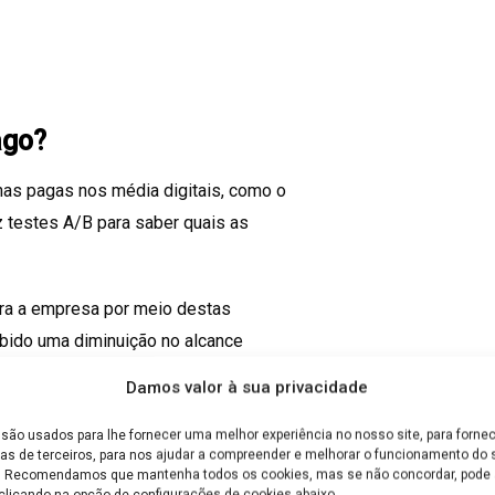
ago?
has pagas nos média digitais, como o
 testes A/B para saber quais as
para a empresa por meio destas
ido uma diminuição no alcance
r estes gestores é cada vez maior.
Damos valor à sua privacidade
 os anúncios feitos online. Com esse
são usados para lhe fornecer uma melhor experiência no nosso site, para fornec
as de terceiros, para nos ajudar a compreender e melhorar o funcionamento do s
s analisa os relatórios dados para
e. Recomendamos que mantenha todos os cookies, mas se não concordar, pode a
de ajustes.
clicando na opção de configurações de cookies abaixo.