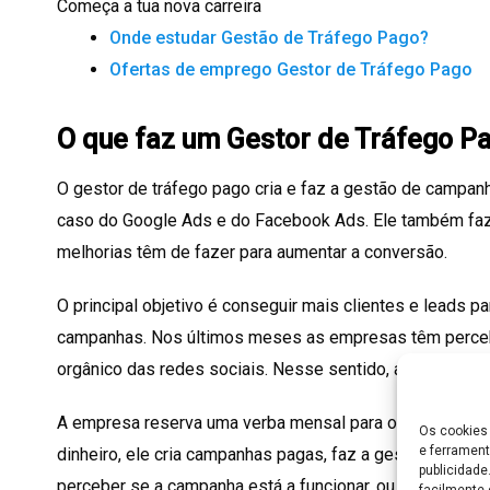
Começa a tua nova carreira
Onde estudar Gestão de Tráfego Pago?
Ofertas de emprego Gestor de Tráfego Pago
O que faz um Gestor de Tráfego P
O gestor de tráfego pago cria e faz a gestão de campan
caso do Google Ads e do Facebook Ads. Ele também faz
melhorias têm de fazer para aumentar a conversão.
O principal objetivo é conseguir mais clientes e leads 
campanhas. Nos últimos meses as empresas têm perceb
orgânico das redes sociais. Nesse sentido, a procura po
A empresa reserva uma verba mensal para o gestor gerir
Os cookies 
e ferrament
dinheiro, ele cria campanhas pagas, faz a gestão e depoi
publicidad
perceber se a campanha está a funcionar, ou se precisa 
facilmente 