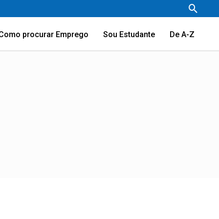
Pesqu
Como procurar Emprego
Sou Estudante
De A-Z