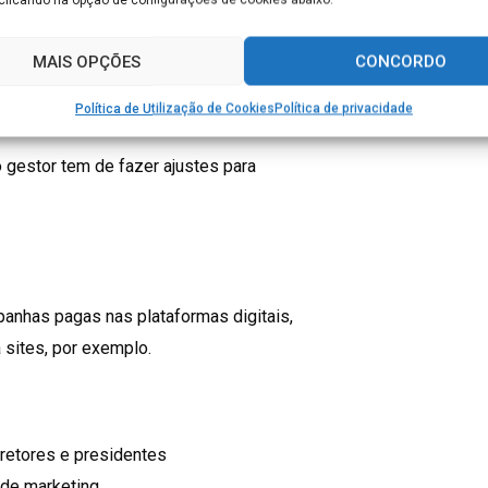
a não é suficiente. Um bom gestor de
MAIS OPÇÕES
CONCORDO
 para entender se determinada campanha
Política de Utilização de Cookies
Política de privacidade
 gestor tem de fazer ajustes para
mpanhas pagas nas plataformas digitais,
sites, por exemplo.
retores e presidentes
 de marketing