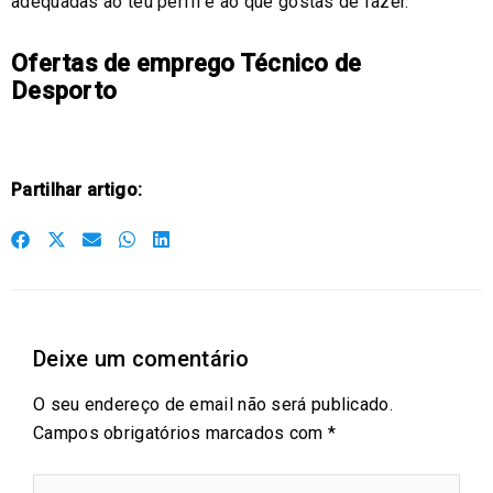
adequadas ao teu perfil e ao que gostas de fazer.
Ofertas de emprego Técnico de
Desporto
Partilhar artigo:
S
S
S
S
S
h
h
h
h
h
a
a
a
a
a
r
r
r
r
r
Deixe um comentário
e
e
e
e
e
o
o
o
o
o
O seu endereço de email não será publicado.
n
n
n
n
n
Campos obrigatórios marcados com
*
f
t
e
w
l
a
w
m
h
i
Digite