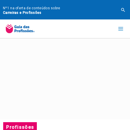
Ir
Nº1 na oferta de conteúdos sobre
Pes
para
Carreiras e Profissões
o
Mai
conteúdo
Me
Profissões