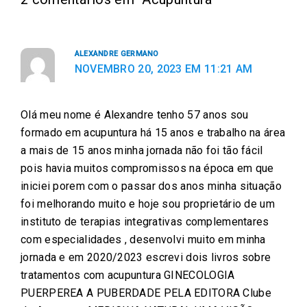
o
o
o
o
o
n
n
n
n
n
f
t
e
w
l
ALEXANDRE GERMANO
a
w
m
h
i
NOVEMBRO 20, 2023 EM 11:21 AM
c
i
a
a
n
e
t
i
t
k
Olá meu nome é Alexandre tenho 57 anos sou
b
t
l
s
e
formado em acupuntura há 15 anos e trabalho na área
o
e
a
d
a mais de 15 anos minha jornada não foi tão fácil
o
r
p
i
pois havia muitos compromissos na época em que
k
p
n
iniciei porem com o passar dos anos minha situação
foi melhorando muito e hoje sou proprietário de um
instituto de terapias integrativas complementares
com especialidades , desenvolvi muito em minha
jornada e em 2020/2023 escrevi dois livros sobre
tratamentos com acupuntura GINECOLOGIA
PUERPEREA A PUBERDADE PELA EDITORA Clube