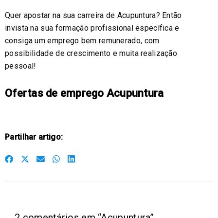
Quer apostar na sua carreira de Acupuntura? Então
invista na sua formação profissional específica e
consiga um emprego bem remunerado, com
possibilidade de crescimento e muita realização
pessoal!
Ofertas de emprego Acupuntura
Partilhar artigo:
S
S
S
S
S
h
h
h
h
h
a
a
a
a
a
r
r
r
r
r
e
e
e
e
e
2 comentários em “Acupuntura”