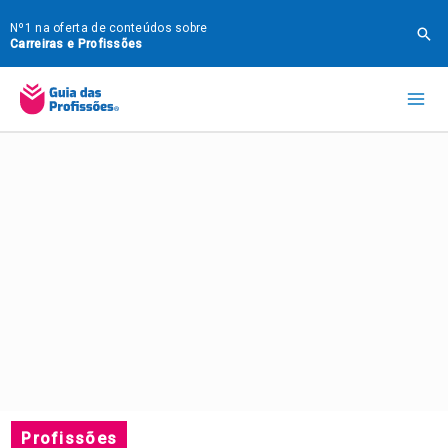
Ir
Nº1 na oferta de conteúdos sobre
Pes
para
Carreiras e Profissões
o
Mai
conteúdo
Me
Profissões