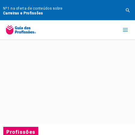
Ir
Nº1 na oferta de conteúdos sobre
Pes
para
Carreiras e Profissões
o
Mai
conteúdo
Me
Profissões