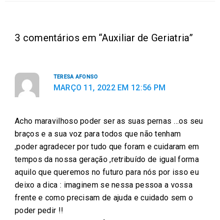
a
a
a
a
a
r
r
r
r
r
e
e
e
e
e
3 comentários em “Auxiliar de Geriatria”
o
o
o
o
o
n
n
n
n
n
f
t
e
w
l
TERESA AFONSO
a
w
m
h
i
MARÇO 11, 2022 EM 12:56 PM
c
i
a
a
n
e
t
i
t
k
Acho maravilhoso poder ser as suas pernas …os seu
b
t
l
s
e
braços e a sua voz para todos que não tenham
o
e
a
d
,poder agradecer por tudo que foram e cuidaram em
o
r
p
i
tempos da nossa geração ,retribuído de igual forma
k
p
n
aquilo que queremos no futuro para nós por isso eu
deixo a dica : imaginem se nessa pessoa a vossa
frente e como precisam de ajuda e cuidado sem o
poder pedir !!