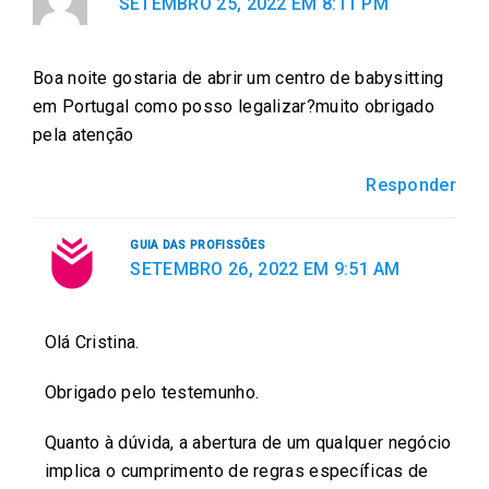
SETEMBRO 25, 2022 EM 8:11 PM
c
i
a
a
n
e
t
i
t
k
Boa noite gostaria de abrir um centro de babysitting
b
t
l
s
e
em Portugal como posso legalizar?muito obrigado
o
e
a
d
pela atenção
o
r
p
i
k
p
n
Responder
GUIA DAS PROFISSÕES
SETEMBRO 26, 2022 EM 9:51 AM
Olá Cristina.
Obrigado pelo testemunho.
Quanto à dúvida, a abertura de um qualquer negócio
implica o cumprimento de regras específicas de