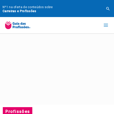
Ir
Nº1 na oferta de conteúdos sobre
Pes
para
Carreiras e Profissões
o
Mai
conteúdo
Me
Profissões