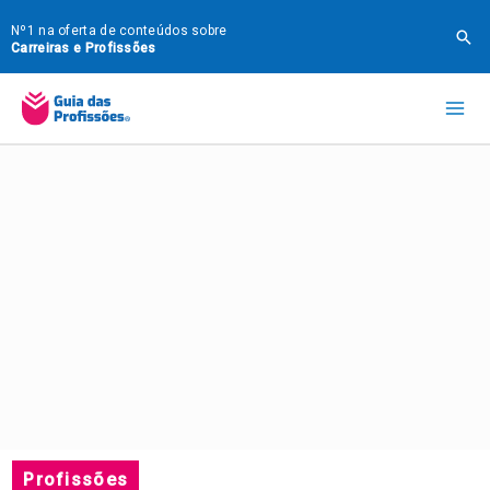
Ir
Nº1 na oferta de conteúdos sobre
Pes
para
Carreiras e Profissões
o
Mai
conteúdo
Me
Profissões