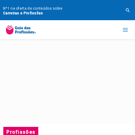
Ir
Nº1 na oferta de conteúdos sobre
Pes
para
Carreiras e Profissões
o
Mai
conteúdo
Me
Profissões