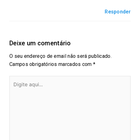
o
r
p
i
Responder
k
p
n
Deixe um comentário
O seu endereço de email não será publicado.
Campos obrigatórios marcados com
*
Digite
aqui...