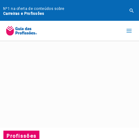
Ir
Nº1 na oferta de conteúdos sobre
Pes
para
Carreiras e Profissões
o
Mai
conteúdo
Me
Profissões