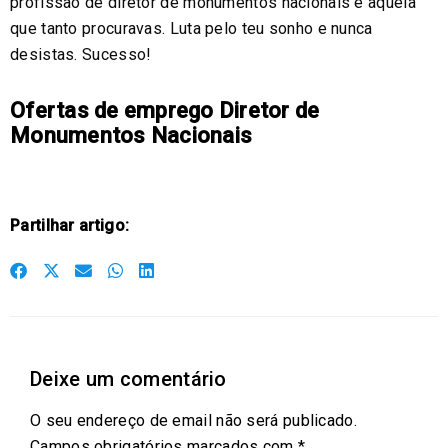
profissão de diretor de monumentos nacionais é aquela
que tanto procuravas. Luta pelo teu sonho e nunca
desistas. Sucesso!
Ofertas de emprego Diretor de
Monumentos Nacionais
Partilhar artigo:
S
S
S
S
S
h
h
h
h
h
a
a
a
a
a
r
r
r
r
r
Deixe um comentário
e
e
e
e
e
o
o
o
o
o
O seu endereço de email não será publicado.
n
n
n
n
n
Campos obrigatórios marcados com
*