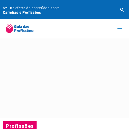
Ir
Nº1 na oferta de conteúdos sobre
Pes
para
Carreiras e Profissões
o
Mai
conteúdo
Me
Profissões