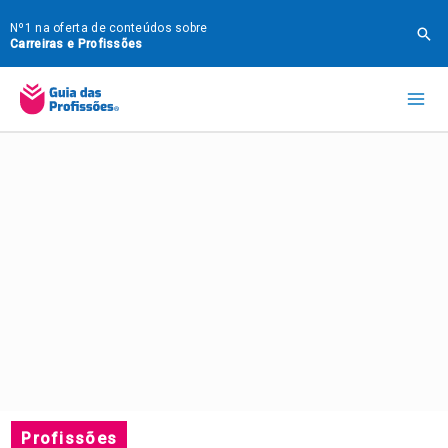
Ir
Nº1 na oferta de conteúdos sobre
Pes
para
Carreiras e Profissões
o
Mai
conteúdo
Me
Profissões