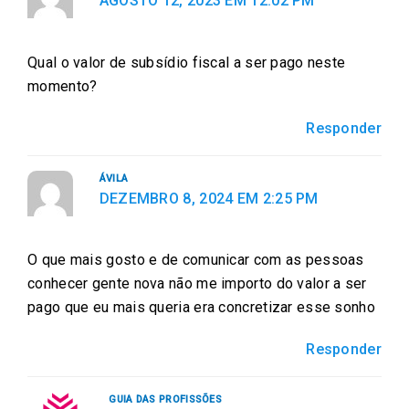
AGOSTO 12, 2023 EM 12:02 PM
e
t
i
t
k
b
t
l
s
e
Qual o valor de subsídio fiscal a ser pago neste
o
e
a
d
momento?
o
r
p
i
k
p
n
Responder
ÁVILA
DEZEMBRO 8, 2024 EM 2:25 PM
O que mais gosto e de comunicar com as pessoas
conhecer gente nova não me importo do valor a ser
pago que eu mais queria era concretizar esse sonho
Responder
GUIA DAS PROFISSÕES