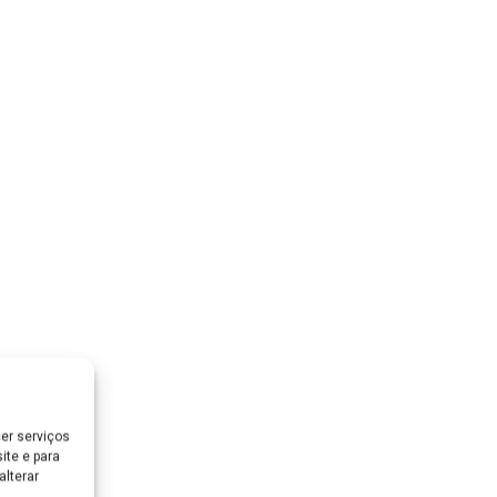
er serviços
ite e para
lterar