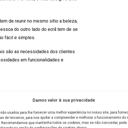
 tem de reunir no mesmo sítio a beleza,
 pessoa do outro lado do ecrã tem de se
o fácil e simples.
ais são as necessidades dos clientes
essidades em funcionalidades e
sões, e para diversos tipos de empresas.
Damos valor à sua privacidade
a dimensão do projeto em causa. É
são usados para lhe fornecer uma melhor experiência no nosso site, para fornec
ais de marketing digital, Web
as de terceiros, para nos ajudar a compreender e melhorar o funcionamento do s
e. Recomendamos que mantenha todos os cookies, mas se não concordar, pode a
armos de projetos grandes.
clicando na opção de configurações de cookies abaixo.