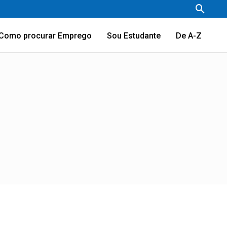
Pesqu
Como procurar Emprego
Sou Estudante
De A-Z