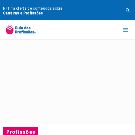
Ir
Nº1 na oferta de conteúdos sobre
Pes
para
Carreiras e Profissões
o
Mai
conteúdo
Me
Profissões