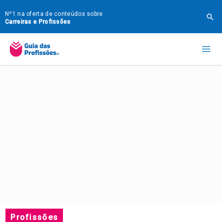
Ir
Nº1 na oferta de conteúdos sobre
Pes
para
Carreiras e Profissões
o
Mai
conteúdo
Me
Profissões