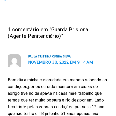
h
h
h
h
h
a
a
a
a
a
r
r
r
r
r
e
e
e
e
e
1 comentário em “Guarda Prisional
o
o
o
o
o
(Agente Penitenciário)”
n
n
n
n
n
f
t
e
w
l
a
w
m
h
i
PAULA CRISTINA CUNHA SILVA
c
i
a
a
n
NOVEMBRO 30, 2022 EM 9:14 AM
e
t
i
t
k
b
t
l
s
e
Bom dia a minha curiosidade era mesmo sabendo as
o
e
a
d
condições,por eu eu sido monitora em casas de
o
r
p
i
abrigo tive no da apav,e na casa mãe, trabalho que
k
p
n
temos que ter muita postura e rigidez,por um. Lado
fico triste pelas vossas condições pra seija 12 ano
que não tenho e TB já tenho 51 anos apenas não