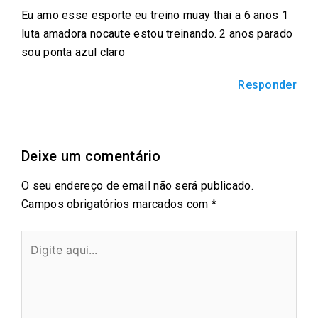
Eu amo esse esporte eu treino muay thai a 6 anos 1
b
t
l
s
e
luta amadora nocaute estou treinando. 2 anos parado
o
e
a
d
sou ponta azul claro
o
r
p
i
k
p
n
Responder
Deixe um comentário
O seu endereço de email não será publicado.
Campos obrigatórios marcados com
*
Digite
aqui...