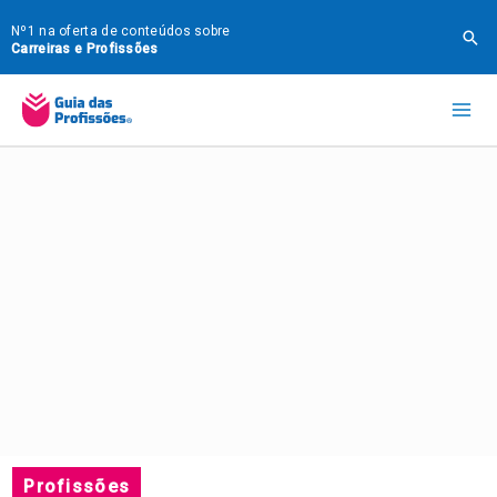
Ir
Nº1 na oferta de conteúdos sobre
Pes
para
Carreiras e Profissões
o
Mai
conteúdo
Me
Profissões