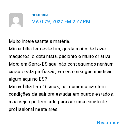
n
n
n
n
n
f
t
e
w
l
GEDILSON
a
w
m
h
i
MAIO 29, 2022 EM 2:27 PM
c
i
a
a
n
e
t
i
t
k
Muito interessante a matéria.
b
t
l
s
e
Minha filha tem este fim, gosta muito de fazer
o
e
a
d
maquetes, é detalhista, paciente e muito criativa.
o
r
p
i
Mora em Serra/ES aqui não conseguimos nenhum
k
p
n
curso desta profissão, vocês conseguem indicar
algum aqui no ES?
Minha filha tem 16 anos, no momento não tem
condições de sair pra estudar em outros estados,
mas vejo que tem tudo para ser uma excelente
profissional nesta área.
Responder