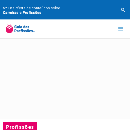
Ir
Nº1 na oferta de conteúdos sobre
Pes
para
Carreiras e Profissões
o
Mai
conteúdo
Me
Profissões