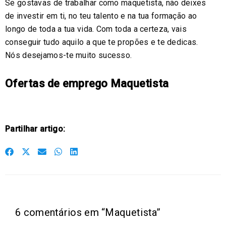
Se gostavas de trabalhar como maquetista, não deixes
de investir em ti, no teu talento e na tua formação ao
longo de toda a tua vida. Com toda a certeza, vais
conseguir tudo aquilo a que te propões e te dedicas.
Nós desejamos-te muito sucesso.
Ofertas de emprego Maquetista
Partilhar artigo:
S
S
S
S
S
h
h
h
h
h
a
a
a
a
a
r
r
r
r
r
e
e
e
e
e
6 comentários em “Maquetista”
o
o
o
o
o