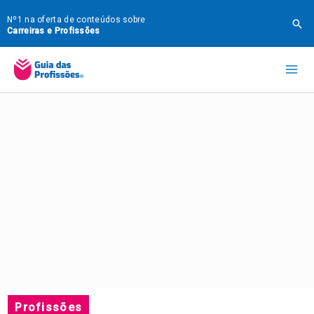
Ir
Nº1 na oferta de conteúdos sobre
Pes
para
Carreiras e Profissões
o
Mai
conteúdo
Me
Profissões