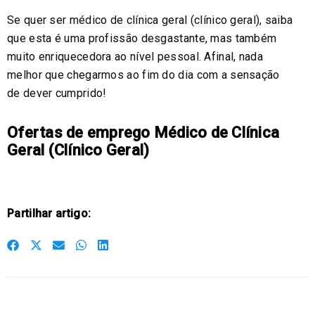
Se quer ser médico de clínica geral (clínico geral), saiba
que esta é uma profissão desgastante, mas também
muito enriquecedora ao nível pessoal. Afinal, nada
melhor que chegarmos ao fim do dia com a sensação
de dever cumprido!
Ofertas de emprego Médico de Clínica
Geral (Clínico Geral)
Partilhar artigo:
S
S
S
S
S
h
h
h
h
h
a
a
a
a
a
r
r
r
r
r