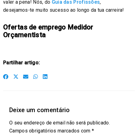
valer a pena! Nós, do
Guia das Profissões
,
desejamos-te muito sucesso ao longo da tua carreira!
Ofertas de emprego Medidor
Orçamentista
Partilhar artigo:
S
S
S
S
S
h
h
h
h
h
a
a
a
a
a
r
r
r
r
r
Deixe um comentário
e
e
e
e
e
o
o
o
o
o
O seu endereço de email não será publicado.
n
n
n
n
n
Campos obrigatórios marcados com
*
f
t
e
w
l