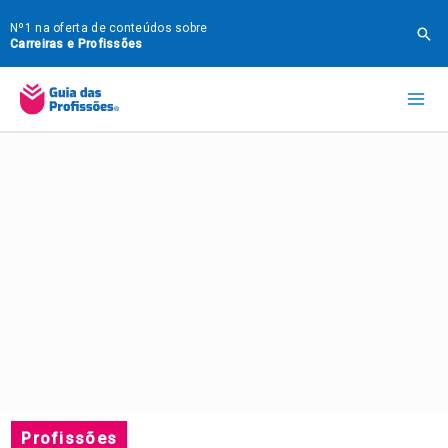
Ir
Nº1 na oferta de conteúdos sobre
Pes
para
Carreiras e Profissões
o
Mai
conteúdo
Me
Profissões