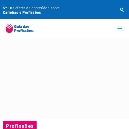
Ir
Nº1 na oferta de conteúdos sobre
Pes
para
Carreiras e Profissões
o
Mai
conteúdo
Me
Profissões