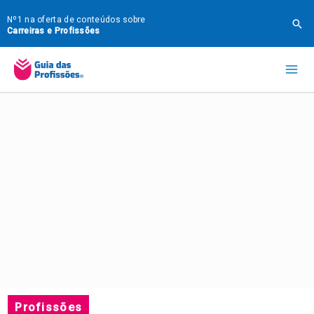
Ir
Nº1 na oferta de conteúdos sobre
Pes
para
Carreiras e Profissões
o
Mai
conteúdo
Me
Profissões