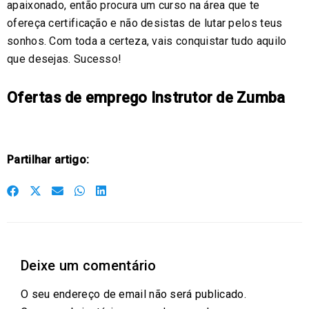
apaixonado, então procura um curso na área que te
ofereça certificação e não desistas de lutar pelos teus
sonhos. Com toda a certeza, vais conquistar tudo aquilo
que desejas. Sucesso!
Ofertas de emprego Instrutor de Zumba
Partilhar artigo:
S
S
S
S
S
h
h
h
h
h
a
a
a
a
a
r
r
r
r
r
Deixe um comentário
e
e
e
e
e
o
o
o
o
o
O seu endereço de email não será publicado.
n
n
n
n
n