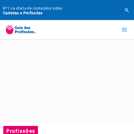
Ir
Nº1 na oferta de conteúdos sobre
Pes
para
Carreiras e Profissões
o
Mai
conteúdo
Me
Profissões