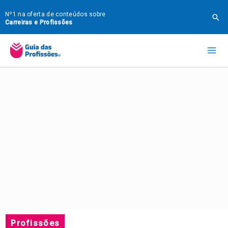
Ir
Nº1 na oferta de conteúdos sobre
Pes
para
Carreiras e Profissões
o
Mai
conteúdo
Me
Profissões