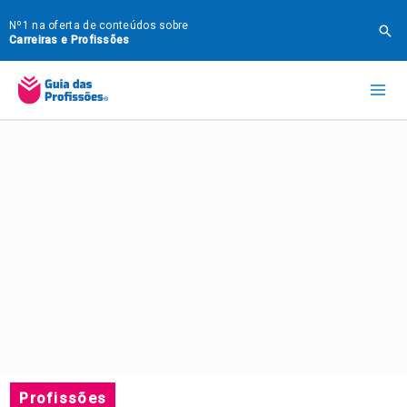
Ir
Nº1 na oferta de conteúdos sobre
Pes
para
Carreiras e Profissões
o
Mai
conteúdo
Me
Profissões