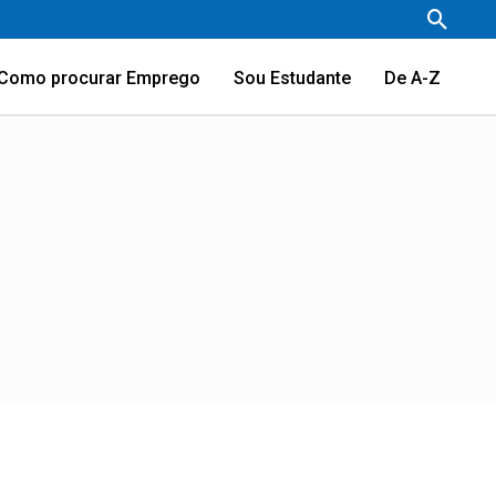
Pesqu
Como procurar Emprego
Sou Estudante
De A-Z