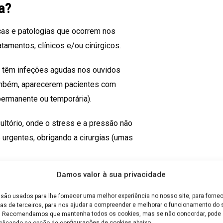
a?
ças e patologias que ocorrem nos
tamentos, clínicos e/ou cirúrgicos.
a têm infeções agudas nos ouvidos
também, aparecerem pacientes com
permanente ou temporária).
ltório, onde o stress e a pressão não
urgentes, obrigando a cirurgias (umas
Damos valor à sua privacidade
ante e caótico, assim como qualquer
ospitais, especialmente nos grandes
são usados para lhe fornecer uma melhor experiência no nosso site, para fornec
vidos, nariz e garganta é muito comum,
as de terceiros, para nos ajudar a compreender e melhorar o funcionamento do s
e. Recomendamos que mantenha todos os cookies, mas se não concordar, pode a
clicando na opção de configurações de cookies abaixo.