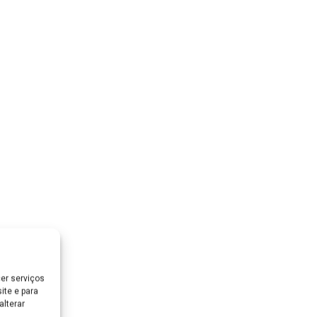
er serviços
ite e para
lterar