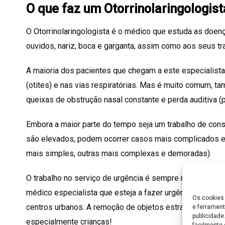
O que faz um Otorrinolaringologist
O Otorrinolaringologista é o médico que estuda as doen
ouvidos, nariz, boca e garganta, assim como aos seus tra
A maioria dos pacientes que chegam a este especialist
(otites) e nas vias respiratórias. Mas é muito comum, 
queixas de obstrução nasal constante e perda auditiva (
Embora a maior parte do tempo seja um trabalho de consu
são elevados, podem ocorrer casos mais complicados e 
mais simples, outras mais complexas e demoradas).
O trabalho no serviço de urgência é sempre mais stress
médico especialista que esteja a fazer urgências nos h
Os cookies 
centros urbanos. A remoção de objetos estranhos nos ou
e ferrament
publicidad
especialmente crianças!
facilmente 