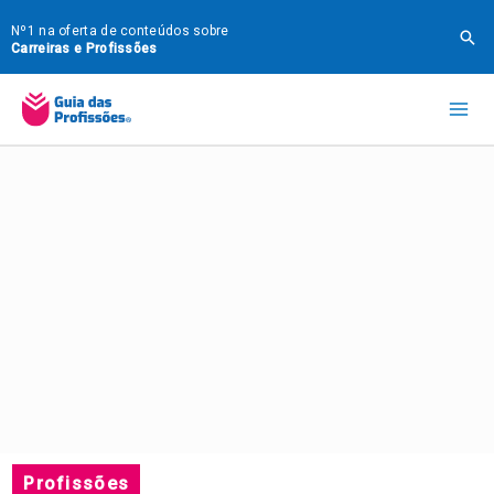
Ir
Nº1 na oferta de conteúdos sobre
Pes
para
Carreiras e Profissões
o
Mai
conteúdo
Me
Profissões