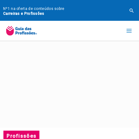
Ir
Nº1 na oferta de conteúdos sobre
Pes
para
Carreiras e Profissões
o
Mai
conteúdo
Me
Profissões