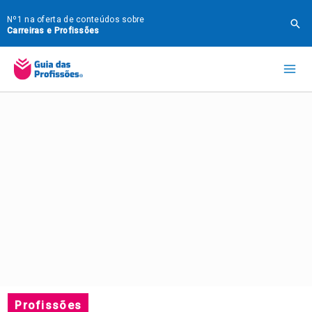
Ir
Nº1 na oferta de conteúdos sobre
Pes
para
Carreiras e Profissões
o
Mai
conteúdo
Me
Profissões