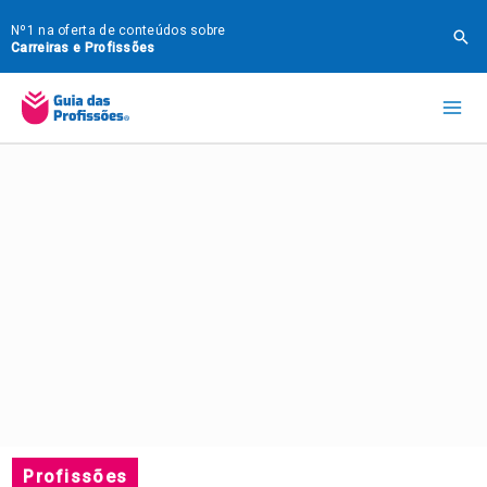
Ir
Nº1 na oferta de conteúdos sobre
Pes
para
Carreiras e Profissões
o
Mai
conteúdo
Me
Profissões