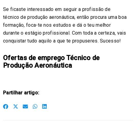
Se ficaste interessado em seguir a profissão de
técnico de produção aeronáutica, então procura uma boa
formação, foca-te nos estudos e dá o teu melhor
durante o estágio profissional. Com toda a certeza, vais
conquistar tudo aquilo a que te propuseres. Sucesso!
Ofertas de emprego Técnico de
Produção Aeronáutica
Partilhar artigo:
S
S
S
S
S
h
h
h
h
h
a
a
a
a
a
r
r
r
r
r