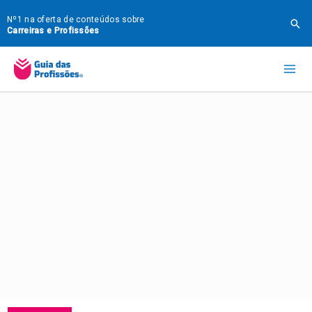
Ir
Nº1 na oferta de conteúdos sobre
Pes
para
Carreiras e Profissões
o
Mai
conteúdo
Me