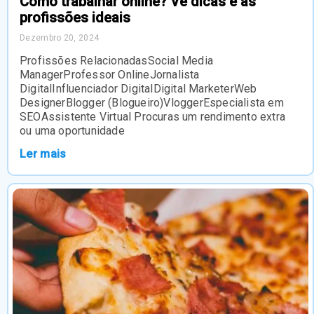
Como trabalhar online? Vê dicas e as
profissões ideais
Dezembro 20, 2024
Profissões RelacionadasSocial Media
ManagerProfessor OnlineJornalista
DigitalInfluenciador DigitalDigital MarketerWeb
DesignerBlogger (Blogueiro)VloggerEspecialista em
SEOAssistente Virtual Procuras um rendimento extra
ou uma oportunidade
Ler mais