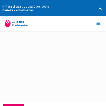
Ir
Nº1 na oferta de conteúdos sobre
Pes
para
Carreiras e Profissões
o
Mai
conteúdo
Me