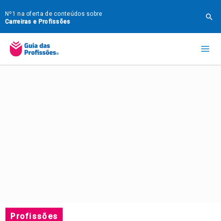
Ir
Nº1 na oferta de conteúdos sobre
Pes
para
Carreiras e Profissões
o
Mai
conteúdo
Me
Profissões