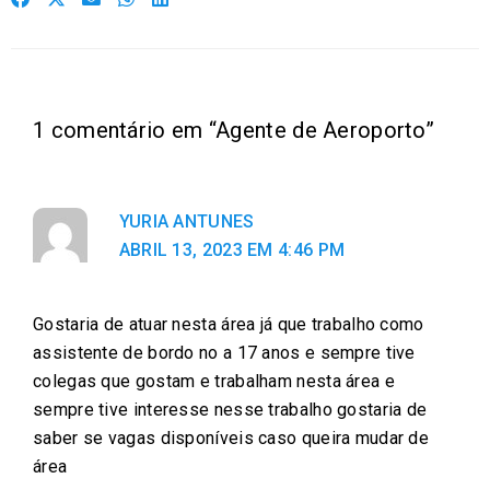
h
h
h
h
h
a
a
a
a
a
r
r
r
r
r
e
e
e
e
e
1 comentário em “Agente de Aeroporto”
o
o
o
o
o
n
n
n
n
n
f
t
e
w
l
YURIA ANTUNES
a
w
m
h
i
ABRIL 13, 2023 EM 4:46 PM
c
i
a
a
n
e
t
i
t
k
b
t
l
s
e
Gostaria de atuar nesta área já que trabalho como
o
e
a
d
assistente de bordo no a 17 anos e sempre tive
o
r
p
i
colegas que gostam e trabalham nesta área e
k
p
n
sempre tive interesse nesse trabalho gostaria de
saber se vagas disponíveis caso queira mudar de
área