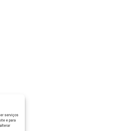
er serviços
ite e para
lterar