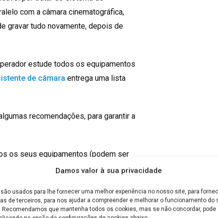
ralelo com a câmara cinematográfica,
de gravar tudo novamente, depois de
o operador estude todos os equipamentos
istente de câmara
entrega uma lista
algumas recomendações, para garantir a
odos os seus equipamentos (podem ser
or permitir uma maior mobilidade).
Damos valor à sua privacidade
mpanha tudo através do monitor.
são usados para lhe fornecer uma melhor experiência no nosso site, para fornec
as de terceiros, para nos ajudar a compreender e melhorar o funcionamento do s
e. Recomendamos que mantenha todos os cookies, mas se não concordar, pode a
clicando na opção de configurações de cookies abaixo.