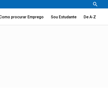
Pesqu
Como procurar Emprego
Sou Estudante
De A-Z