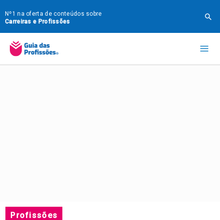
Ir
Nº1 na oferta de conteúdos sobre
Pes
para
Carreiras e Profissões
o
Mai
conteúdo
Me
Profissões