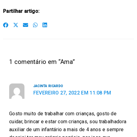
Partilhar artigo:
S
S
S
S
S
h
h
h
h
h
a
a
a
a
a
r
r
r
r
r
e
e
e
e
e
1 comentário em “Ama”
o
o
o
o
o
n
n
n
n
n
f
t
e
w
l
JACINTA RICARDO
a
w
m
h
i
FEVEREIRO 27, 2022 EM 11:08 PM
c
i
a
a
n
e
t
i
t
k
Gosto muito de trabalhar com crianças, gosto de
b
t
l
s
e
cuidar, brincar e estar com crianças, sou trabalhadora
o
e
a
d
auxiliar de um infantário a mais de 4 anos e sempre
o
r
p
i
k
p
n