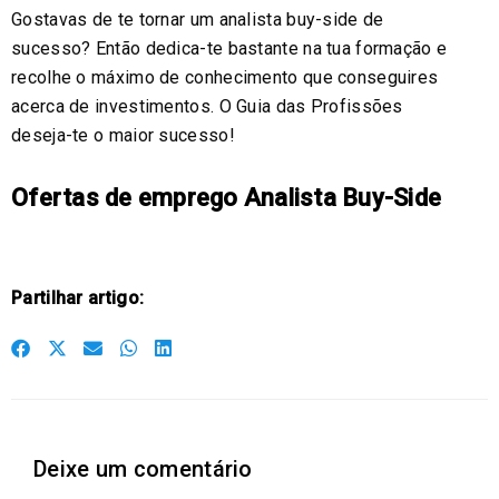
Gostavas de te tornar um analista buy-side de
sucesso? Então dedica-te bastante na tua formação e
recolhe o máximo de conhecimento que conseguires
acerca de investimentos. O Guia das Profissões
deseja-te o maior sucesso!
Ofertas de emprego Analista Buy-Side
Partilhar artigo:
S
S
S
S
S
h
h
h
h
h
a
a
a
a
a
r
r
r
r
r
Deixe um comentário
e
e
e
e
e
o
o
o
o
o