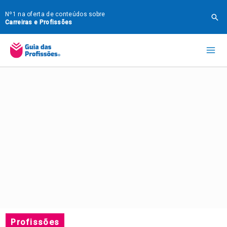
Ir
Nº1 na oferta de conteúdos sobre
Pes
para
Carreiras e Profissões
o
Mai
conteúdo
Me
Profissões