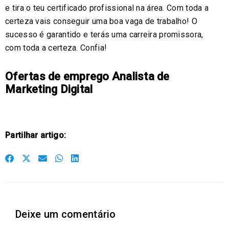
e tira o teu certificado profissional na área. Com toda a
certeza vais conseguir uma boa vaga de trabalho! O
sucesso é garantido e terás uma carreira promissora,
com toda a certeza. Confia!
Ofertas de emprego Analista de
Marketing Digital
Partilhar artigo:
S
S
S
S
S
h
h
h
h
h
a
a
a
a
a
r
r
r
r
r
Deixe um comentário
e
e
e
e
e
o
o
o
o
o