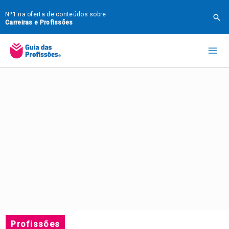
Ir
Nº1 na oferta de conteúdos sobre
Pes
para
Carreiras e Profissões
o
Mai
conteúdo
Me
Profissões