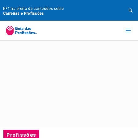
Ir
Nº1 na oferta de conteúdos sobre
Pes
para
Carreiras e Profissões
o
Mai
conteúdo
Me
Profissões