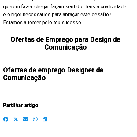
querem fazer chegar façam sentido. Tens a criatividade
e o rigor necessários para abraçar este desafio?
Estamos a torcer pelo teu sucesso.
Ofertas de Emprego para Design de
Comunicação
Ofertas de emprego Designer de
Comunicação
Partilhar artigo:
S
S
S
S
S
h
h
h
h
h
a
a
a
a
a