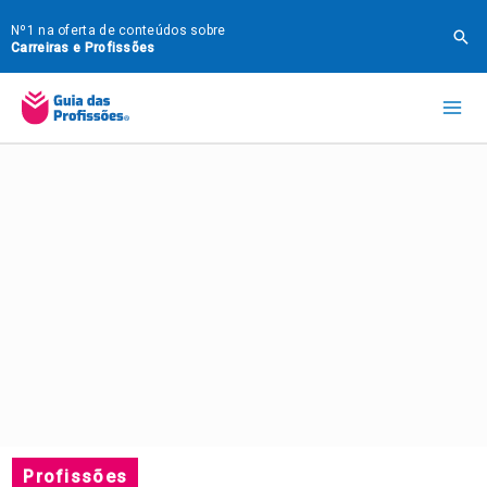
Ir
Nº1 na oferta de conteúdos sobre
Pes
para
Carreiras e Profissões
o
Mai
conteúdo
Me
Profissões