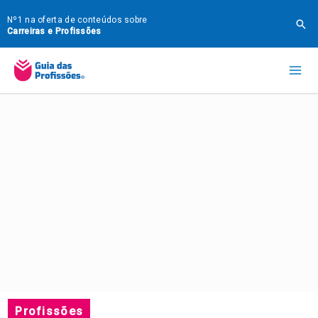
Ir
Nº1 na oferta de conteúdos sobre
Pes
para
Carreiras e Profissões
o
Mai
conteúdo
Me
Profissões