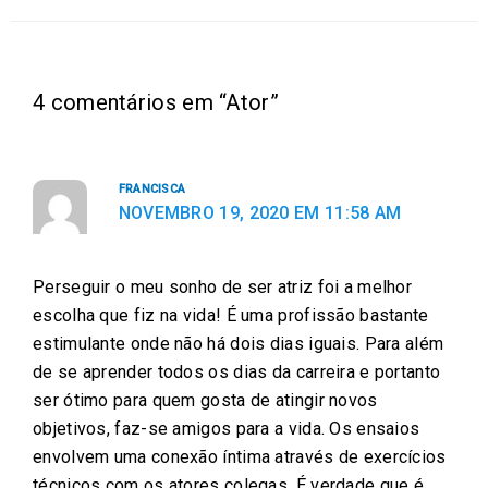
h
h
h
h
h
a
a
a
a
a
r
r
r
r
r
e
e
e
e
e
4 comentários em “Ator”
o
o
o
o
o
n
n
n
n
n
f
t
e
w
l
FRANCISCA
a
w
m
h
i
NOVEMBRO 19, 2020 EM 11:58 AM
c
i
a
a
n
e
t
i
t
k
Perseguir o meu sonho de ser atriz foi a melhor
b
t
l
s
e
escolha que fiz na vida! É uma profissão bastante
o
e
a
d
estimulante onde não há dois dias iguais. Para além
o
r
p
i
de se aprender todos os dias da carreira e portanto
k
p
n
ser ótimo para quem gosta de atingir novos
objetivos, faz-se amigos para a vida. Os ensaios
envolvem uma conexão íntima através de exercícios
técnicos com os atores colegas. É verdade que é