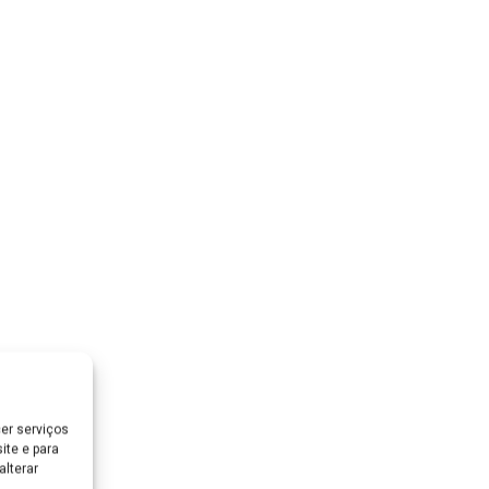
er serviços
ite e para
lterar