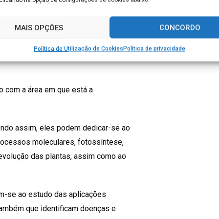
ndo atuar numa grande variedade de
MAIS OPÇÕES
CONCORDO
émica de pesquisa. Mas também pode
Política de Utilização de Cookies
Política de privacidade
rios médicos, agências de biotecnologia,
o com a área em que está a
endo assim, eles podem dedicar-se ao
rocessos moleculares, fotossíntese,
evolução das plantas, assim como ao
cam-se ao estudo das aplicações
 também que identificam doenças e