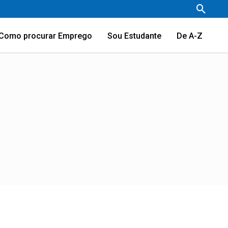
Pesqu
Como procurar Emprego
Sou Estudante
De A-Z