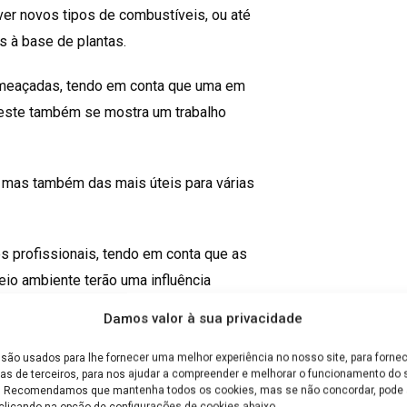
er novos tipos de combustíveis, ou até
s à base de plantas.
ameaçadas, tendo em conta que uma em
 este também se mostra um trabalho
, mas também das mais úteis para várias
s profissionais, tendo em conta que as
io ambiente terão uma influência
Damos valor à sua privacidade
e do que em qualquer outra altura!
são usados para lhe fornecer uma melhor experiência no nosso site, para fornec
as de terceiros, para nos ajudar a compreender e melhorar o funcionamento do s
e. Recomendamos que mantenha todos os cookies, mas se não concordar, pode a
clicando na opção de configurações de cookies abaixo.